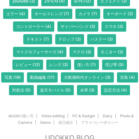
youtube
(3)
ZV-E10
(4)
α7rii
(12)
エフェクト
(3)
エラー
(4)
オールドレンズ
(7)
カメラ
(7)
キーボード
(3)
コントローラー
(4)
サイバーパンク
(3)
スマホ
(3)
テキスト
(7)
テロップ
(3)
ハスラー
(3)
マイクロフォーサーズ
(4)
マクロ
(3)
モニター
(3)
レビュー
(12)
レンズ
(3)
使い方
(7)
侘び草
(5)
写真
(19)
動画編集
(17)
大航海時代オンライン
(3)
宮島
(4)
対処法
(5)
楽天モバイル
(5)
水草
(3)
設定方法
(4)
AviUtlの使い方
Video editing
PC & Gadget
Diary
Photo &
Camera
Game
自己紹介
プライバシーポリシー
UDOKKO BLOG