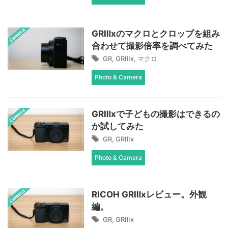
GRⅢxのマクロとクロップを組み
合わせて撮影倍率を調べてみた
GR
,
GRⅢx
,
マクロ
Photo & Camera
GRⅢxで子どもの撮影はできるの
か試してみた
GR
,
GRⅢx
Photo & Camera
RICOH GRⅢxレビュー。外観
編。
GR
,
GRⅢx