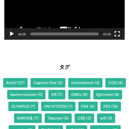
ー
ヤ
ー
00:00
03:40
タグ
AviUtl
(37)
Capture One
(3)
chromebook
(3)
COD
(4)
davinci resolve
(5)
GR
(7)
GRⅢx
(6)
lightroom
(8)
OLYMPUS
(7)
OM SYSTEM
(7)
PS4
(4)
PS5
(16)
RAW現像
(7)
Takumar
(4)
USB
(3)
wifi
(3)