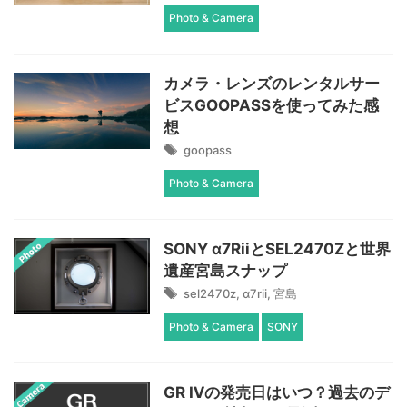
Photo & Camera
カメラ・レンズのレンタルサー
ビスGOOPASSを使ってみた感
想
goopass
Photo & Camera
SONY α7RiiとSEL2470Zと世界
遺産宮島スナップ
sel2470z
,
α7rii
,
宮島
Photo & Camera
SONY
GR Ⅳの発売日はいつ？過去のデ