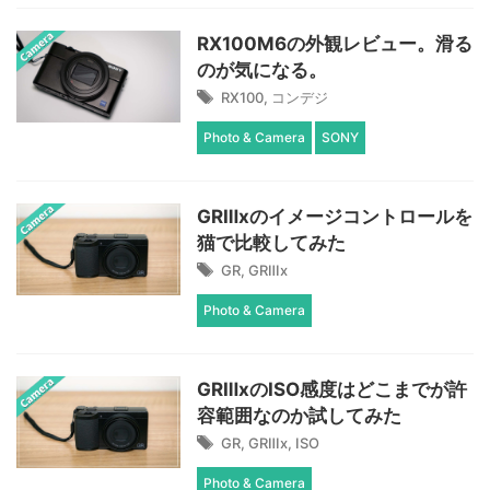
RX100M6の外観レビュー。滑る
のが気になる。
RX100
,
コンデジ
Photo & Camera
SONY
GRⅢxのイメージコントロールを
猫で比較してみた
GR
,
GRⅢx
Photo & Camera
GRⅢxのISO感度はどこまでが許
容範囲なのか試してみた
GR
,
GRⅢx
,
ISO
Photo & Camera