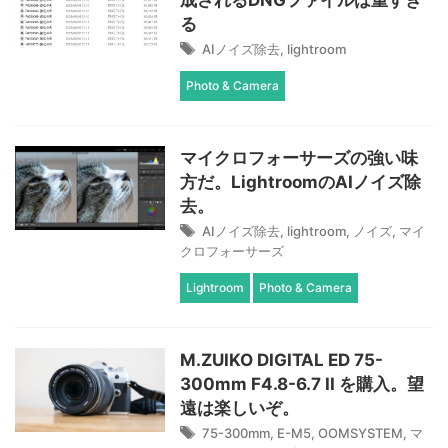
成されるDNGファイルは重すぎ
る
AIノイズ除去
,
lightroom
Photo & Camera
マイクロフォーサーズの強い味
方だ。LightroomのAIノイズ除
去。
AIノイズ除去
,
lightroom
,
ノイズ
,
マイ
クロフォーサーズ
Lightroom
Photo & Camera
M.ZUIKO DIGITAL ED 75-
300mm F4.8-6.7 II を購入。望
遠は楽しいぞ。
75-300mm
,
E-M5
,
OOMSYSTEM
,
マ