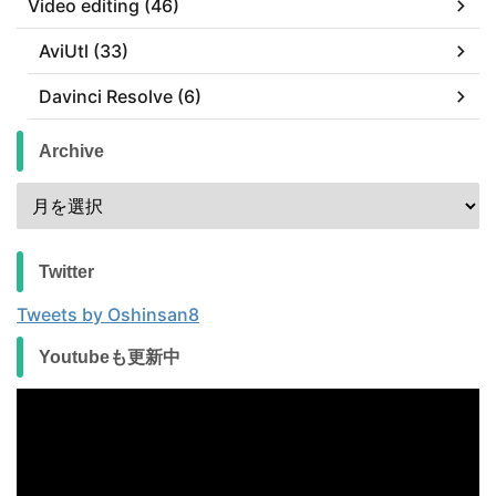
Video editing (46)
AviUtl (33)
Davinci Resolve (6)
Archive
Twitter
Tweets by Oshinsan8
Youtubeも更新中
動
画
プ
レ