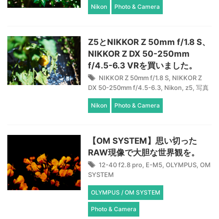
Nikon
Photo & Camera
Z5とNIKKOR Z 50mm f/1.8 S、
NIKKOR Z DX 50-250mm
f/4.5-6.3 VRを買いました。
NIKKOR Z 50mm f/1.8 S
,
NIKKOR Z
DX 50-250mm f/4.5-6.3
,
Nikon
,
z5
,
写真
Nikon
Photo & Camera
【OM SYSTEM】思い切った
RAW現像で大胆な世界観を。
12-40 f2.8 pro
,
E-M5
,
OLYMPUS
,
OM
SYSTEM
OLYMPUS / OM SYSTEM
Photo & Camera