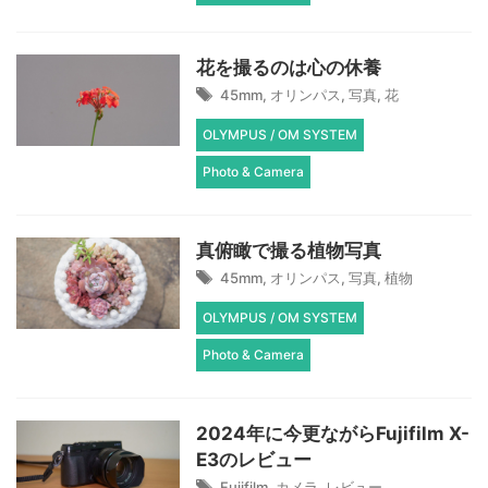
花を撮るのは心の休養
45mm
,
オリンパス
,
写真
,
花
OLYMPUS / OM SYSTEM
Photo & Camera
真俯瞰で撮る植物写真
45mm
,
オリンパス
,
写真
,
植物
OLYMPUS / OM SYSTEM
Photo & Camera
2024年に今更ながらFujifilm X-
E3のレビュー
Fujifilm
,
カメラ
,
レビュー