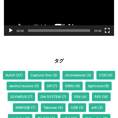
ヤ
ー
00:00
03:40
タグ
AviUtl
(37)
Capture One
(3)
chromebook
(3)
COD
(4)
davinci resolve
(5)
GR
(7)
GRⅢx
(6)
lightroom
(8)
OLYMPUS
(7)
OM SYSTEM
(7)
PS4
(4)
PS5
(16)
RAW現像
(7)
Takumar
(4)
USB
(3)
wifi
(3)