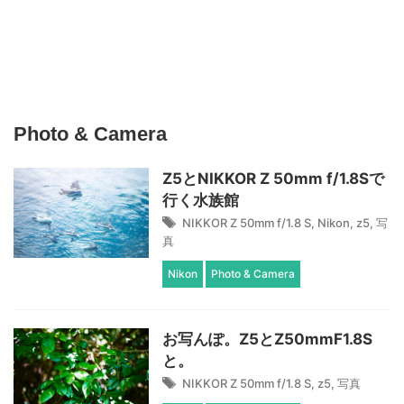
Photo & Camera
Z5とNIKKOR Z 50mm f/1.8Sで
行く水族館
NIKKOR Z 50mm f/1.8 S
,
Nikon
,
z5
,
写
真
Nikon
Photo & Camera
お写んぽ。Z5とZ50mmF1.8S
と。
NIKKOR Z 50mm f/1.8 S
,
z5
,
写真