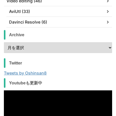
Video editing (46)
AviUtl (33)
Davinci Resolve (6)
Archive
Twitter
Tweets by Oshinsan8
Youtubeも更新中
動
画
プ
レ
ー