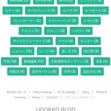
youtube
(3)
ZV-E10
(4)
α7rii
(12)
エフェクト
(3)
エラー
(4)
オールドレンズ
(7)
カメラ
(7)
キーボード
(3)
コントローラー
(4)
サイバーパンク
(3)
スマホ
(3)
テキスト
(7)
テロップ
(3)
ハスラー
(3)
マイクロフォーサーズ
(4)
マクロ
(3)
モニター
(3)
レビュー
(12)
レンズ
(3)
使い方
(7)
侘び草
(5)
写真
(19)
動画編集
(17)
大航海時代オンライン
(3)
宮島
(4)
対処法
(5)
楽天モバイル
(5)
水草
(3)
設定方法
(4)
AviUtlの使い方
Video editing
PC & Gadget
Diary
Photo &
Camera
Game
自己紹介
プライバシーポリシー
UDOKKO BLOG