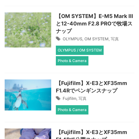
【OM SYSTEM】E-M5 Mark III
と12-40mm F2.8 PROで牧場ス
ナップ
OLYMPUS
,
OM SYSTEM
,
写真
OLYMPUS / OM SYSTEM
Photo & Camera
【Fujifilm】X-E3とXF35mm
F1.4Rでペンギンスナップ
Fujifilm
,
写真
Photo & Camera
【Fujifilm】X-E3とXF35mm