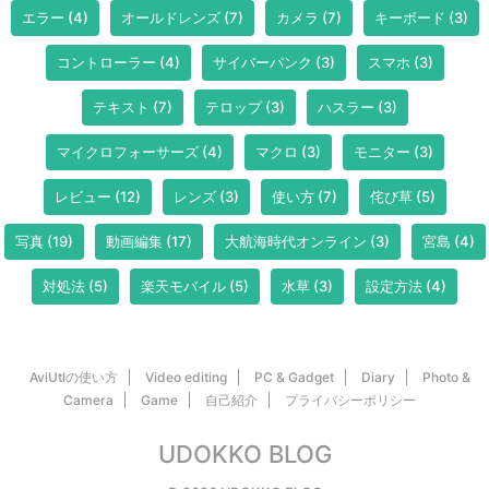
エラー
(4)
オールドレンズ
(7)
カメラ
(7)
キーボード
(3)
コントローラー
(4)
サイバーパンク
(3)
スマホ
(3)
テキスト
(7)
テロップ
(3)
ハスラー
(3)
マイクロフォーサーズ
(4)
マクロ
(3)
モニター
(3)
レビュー
(12)
レンズ
(3)
使い方
(7)
侘び草
(5)
写真
(19)
動画編集
(17)
大航海時代オンライン
(3)
宮島
(4)
対処法
(5)
楽天モバイル
(5)
水草
(3)
設定方法
(4)
AviUtlの使い方
Video editing
PC & Gadget
Diary
Photo &
Camera
Game
自己紹介
プライバシーポリシー
UDOKKO BLOG