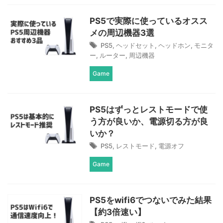
PS5で実際に使っているオスス
メの周辺機器3選
PS5
,
ヘッドセット
,
ヘッドホン
,
モニタ
ー
,
ルーター
,
周辺機器
Game
PS5はずっとレストモードで使
う方が良いか、電源切る方が良
いか？
PS5
,
レストモード
,
電源オフ
Game
PS5をwifi6でつないでみた結果
【約3倍速い】