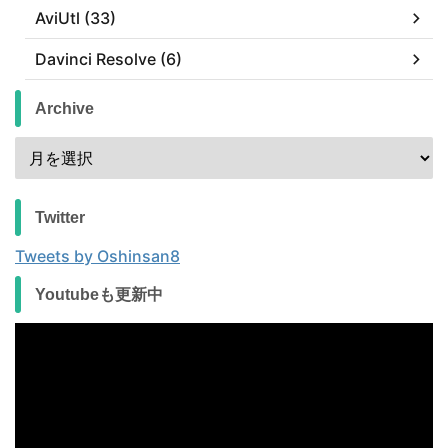
AviUtl (33)
Davinci Resolve (6)
Archive
Twitter
Tweets by Oshinsan8
Youtubeも更新中
動
画
プ
レ
ー
ヤ