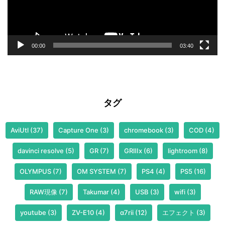
ー
00:00
03:40
タグ
AviUtl
(37)
Capture One
(3)
chromebook
(3)
COD
(4)
davinci resolve
(5)
GR
(7)
GRⅢx
(6)
lightroom
(8)
OLYMPUS
(7)
OM SYSTEM
(7)
PS4
(4)
PS5
(16)
RAW現像
(7)
Takumar
(4)
USB
(3)
wifi
(3)
youtube
(3)
ZV-E10
(4)
α7rii
(12)
エフェクト
(3)