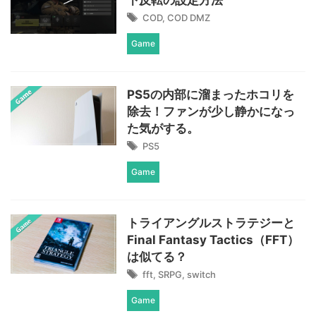
下反転の設定方法
COD
,
COD DMZ
Game
PS5の内部に溜まったホコリを
除去！ファンが少し静かになっ
た気がする。
PS5
Game
トライアングルストラテジーと
Final Fantasy Tactics（FFT）
は似てる？
fft
,
SRPG
,
switch
Game