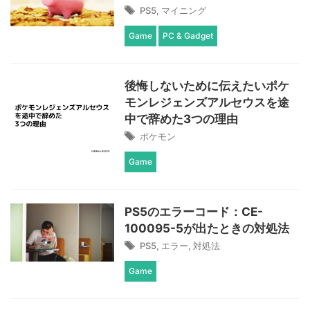
PS5
,
マイニング
Game
PC & Gadget
後悔しないために伝えたいポケ
モンレジェンズアルセウスを途
中で辞めた3つの理由
ポケモン
Game
PS5のエラーコード：CE-
100095-5が出たときの対処法
PS5
,
エラー
,
対処法
Game