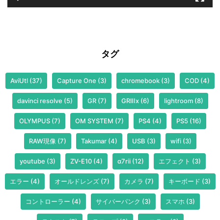
タグ
AviUtl
(37)
Capture One
(3)
chromebook
(3)
COD
(4)
davinci resolve
(5)
GR
(7)
GRⅢx
(6)
lightroom
(8)
OLYMPUS
(7)
OM SYSTEM
(7)
PS4
(4)
PS5
(16)
RAW現像
(7)
Takumar
(4)
USB
(3)
wifi
(3)
youtube
(3)
ZV-E10
(4)
α7rii
(12)
エフェクト
(3)
エラー
(4)
オールドレンズ
(7)
カメラ
(7)
キーボード
(3)
コントローラー
(4)
サイバーパンク
(3)
スマホ
(3)