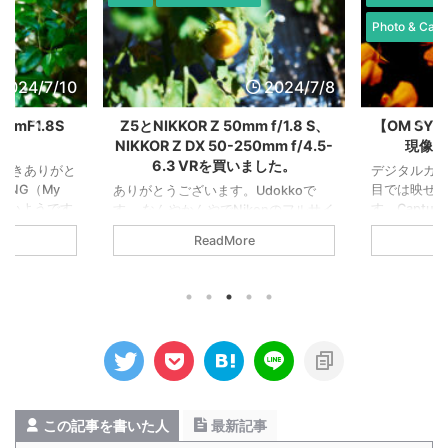
Photo & Cam
2024/7/10
2024/7/8
mF1.8S
Z5とNIKKOR Z 50mm f/1.8 S、
【OM SY
NIKKOR Z DX 50-250mm f/4.5-
現像で
6.3 VRを買いました。
だきありがと
デジタルカメ
MNG（My
目では映せ
ありがとうございます。Udokkoで
が多いようです
す。Captur
す。 なんやかんやでNikonのフルサイ
と表現させて
ったRAWデ
ズ機、Z5を購入しました。Nikonデビ
ReadMore
はNikon
ました。 元
ューです。よろしくお願いいたしま
/1.8 Sです。
って振り切っ
す。 レンズはNIKKOR Z 50mm f/1.8
お写んぽして
はこれでア
SとNIKKOR Z DX 50-250mm f/4.5-
真を紹介した
元画像から。
6.3 VRの2本です。結局50mmばっか
フェンス。犬
良いな。お次も
り使うし、50mmF1.8Sの評判がとて
家から歩いて
Oneで振り
も良さそうだったので、日常使いは
口がありま
の目には映
50mm一本。子どものイベントではや
言うとワクワ
を自分で選択
はり望遠がいるので、DXモードで望
注意の注意書
像ならあえ
遠ズームを使うのが良いだろうという
感じます。夜
で普段見え
判断でした。 まだ手になじんでい ...
この記事を書いた人
最新記事
さがあり ...