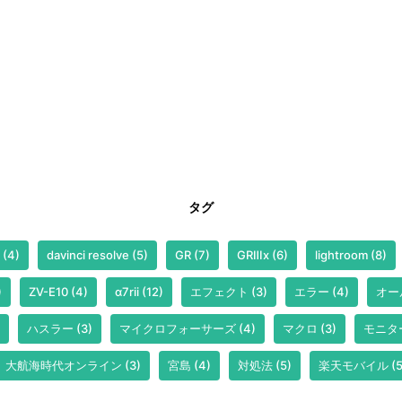
タグ
(4)
davinci resolve
(5)
GR
(7)
GRⅢx
(6)
lightroom
(8)
)
ZV-E10
(4)
α7rii
(12)
エフェクト
(3)
エラー
(4)
オー
ハスラー
(3)
マイクロフォーサーズ
(4)
マクロ
(3)
モニタ
大航海時代オンライン
(3)
宮島
(4)
対処法
(5)
楽天モバイル
(5