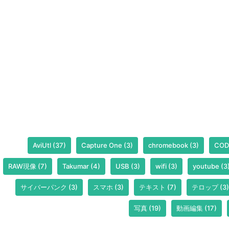
AviUtl
(37)
Capture One
(3)
chromebook
(3)
COD
RAW現像
(7)
Takumar
(4)
USB
(3)
wifi
(3)
youtube
(3
サイバーパンク
(3)
スマホ
(3)
テキスト
(7)
テロップ
(3)
写真
(19)
動画編集
(17)