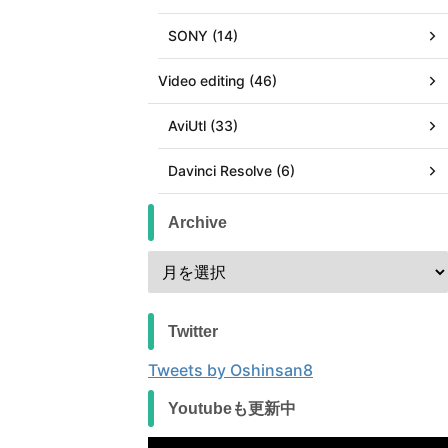
SONY (14)
Video editing (46)
AviUtl (33)
Davinci Resolve (6)
Archive
Twitter
Tweets by Oshinsan8
Youtubeも更新中
動