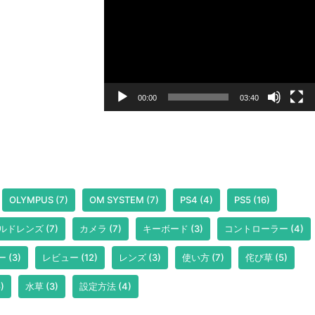
画
プ
レ
ー
ヤ
ー
00:00
03:40
OLYMPUS
(7)
OM SYSTEM
(7)
PS4
(4)
PS5
(16)
ルドレンズ
(7)
カメラ
(7)
キーボード
(3)
コントローラー
(4)
ー
(3)
レビュー
(12)
レンズ
(3)
使い方
(7)
侘び草
(5)
)
水草
(3)
設定方法
(4)