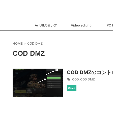
AviUtlの使い方
Video editing
PC 
HOME
>
COD DMZ
COD DMZ
COD DMZのコン
COD
,
COD DMZ
Game