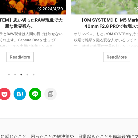
2024/4/30
STEM】思い切ったRAW現像で大
【OM SYSTEM】E-M5 Mark 
胆な世界観を。
40mm F2.8 PROで牧場
ラとRAW現像は人間の目では映せない
オリンパス、もといOM SYSTEMを
れます。Capture Oneを使ってE-
牧場で雑草を撮る変な人がいるって？
RAWデータを大胆に編集してみまし
す。 雑草が綺麗な世界を知っている
像がこちら。 思い切って振り切った画
12-40mm F2.8 PROはマクロ的に
ReadMore
ReadMore
 これはこれでアリだなと思います。
も良き。 さあ、あなたも雑草を撮っ
から。 大胆にいじるとこう。 良い
う。 それではまた。ごきげんよう。
像から。 Capture Oneで振り切って
 人間の目には映らない、正確には光
で選択できないけど、RAW現像ならあ
を制限することで普段見えないものが
さがあり ...
問に感じたこと、困ったことの解決策や、日常起きたことを備忘録的に