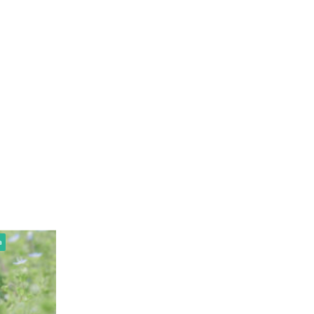
a
Nikon
Photo & Camera
Nikon