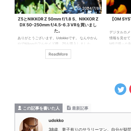
7/10
2024/7/8
Z5とNIKKOR Z 50mm f/1.8 S、NIKKOR Z
【OM SY
DX 50-250mm f/4.5-6.3 VRを買いまし
ま
た。
が多
デジタルカメ
てい
ありがとうございます。Udokkoです。 なんやかん
情報を見せてく
Z
やでNikonのフルサイズ機、Z5を購入しました。
M5で撮った
お写ん
Nikonデビューです。よろしくお願いいたします。
た。 元の画
ReadMore
と思
レンズはNIKKOR Z 50mm f/1.8 SとNIKKOR Z DX
像がこちら。
い
50-250mm f/4.5-6.3 VRの2本です。結局50mmばっ
お次も元画像
があ
かり使うし、50mmF1.8Sの評判がとても良さそう
な。お次も元画
ます
だったので、日常使いは50mm一本。子どものイベ
みるとこう。
しさ
ントではやはり望遠がいるので、DXモードで望遠
の波長を自分
ズームを使うのが良いだろうという判断でした。
えて光の波長
まだ手になじんでい ...
見えてくる面白
この記事を書いた人
最新記事
udokko
38歳、妻子有りのサラリーマン。自分が疑