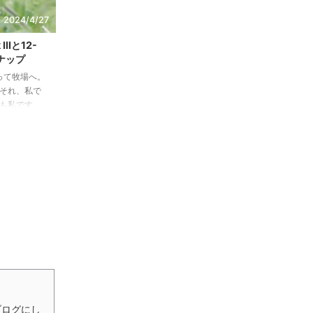
2024/4/27
2024/7/15
IIIと12-
Z5とNIKKOR Z 50mm f/1.8Sで行く水族館
スナップ
今日もブログをご覧いただきありがとうございま
今日
持って牧場へ。
す。Z5をNIKKOR Z 50mm f/1.8を持って、島根県の
す。
 それ、私で
アクアスという水族館に行ってきました。アクアス
いよ
のも私です。
はこれまでOLYMPUSのE-M5 MarkⅢで撮ってきた
ただき
も使えるのでとて
場所です。今回はマイクロフォーサーズとフルサイ
50
ReadMore
てみましょ
ズの違いを体感しに行ってきたと言っても過言では
ぽし
ないです。では写真をどうぞご覧くださいませ。
いま
ISO2800でもノイズがでない。これはやはりマイク
い。
ロフォーサーズとフルサイズの違いですね。マイク
りま
ロフォーサーズだとかなりノイジーな写真になりま
が、
すが、さすがセ ...
を感じ
ブログにし