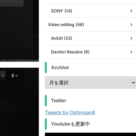
SONY (14)
Video editing (46)
AviUtl (33)
Davinci Resolve (6)
Archive
Twitter
Tweets by Oshinsan8
Youtubeも更新中
動