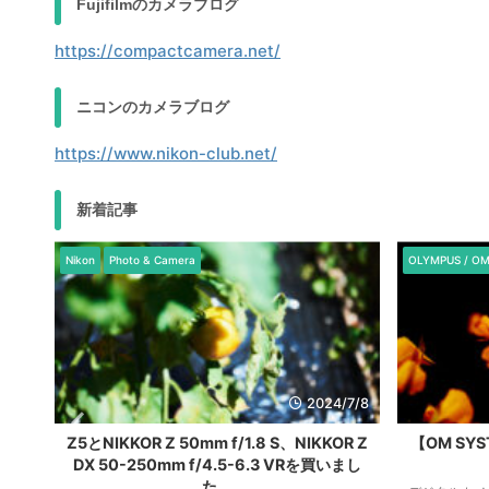
Fujifilmのカメラブログ
https://compactcamera.net/
ニコンのカメラブログ
https://www.nikon-club.net/
新着記事
Nikon
Photo & Camera
OLYMPUS / O
7/10
2024/7/8
Z5とNIKKOR Z 50mm f/1.8 S、NIKKOR Z
【OM SY
DX 50-250mm f/4.5-6.3 VRを買いまし
ま
た。