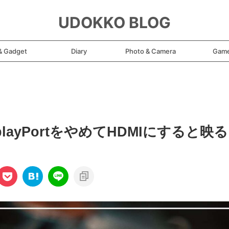
UDOKKO BLOG
& Gadget
Diary
Photo & Camera
Gam
layPortをやめてHDMIにすると映る