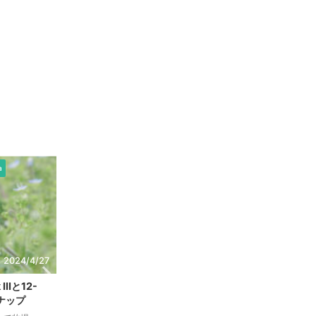
a
Nikon
Photo & Camera
Nikon
2024/4/27
2024/7/15
IIIと12-
Z5とNIKKOR Z 50mm f/1.8Sで行く水族館
スナップ
今日もブログをご覧いただきありがとうございま
今日