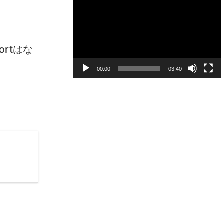
画
プ
レ
ー
ortはな
ヤ
ー
00:00
03:40