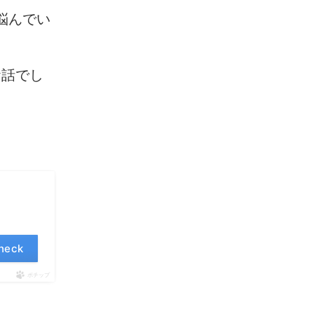
に悩んでい
お話でし
eck
ポチップ