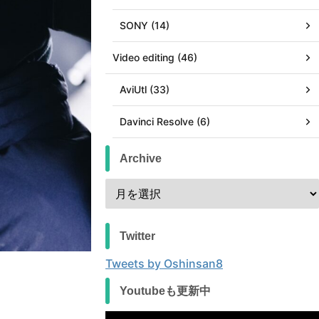
SONY (14)
Video editing (46)
AviUtl (33)
Davinci Resolve (6)
Archive
Twitter
Tweets by Oshinsan8
Youtubeも更新中
動