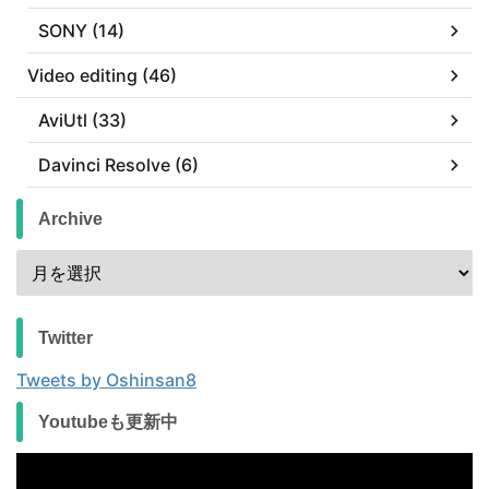
SONY (14)
Video editing (46)
AviUtl (33)
Davinci Resolve (6)
Archive
Twitter
Tweets by Oshinsan8
Youtubeも更新中
動
画