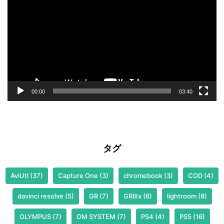
プ
レ
ー
ヤ
ー
00:00
03:40
タグ
AviUtl
(37)
Capture One
(3)
chromebook
(3)
COD
(4)
davinci resolve
(5)
GR
(7)
GRⅢx
(6)
lightroom
(8)
OLYMPUS
(7)
OM SYSTEM
(7)
PS4
(4)
PS5
(16)