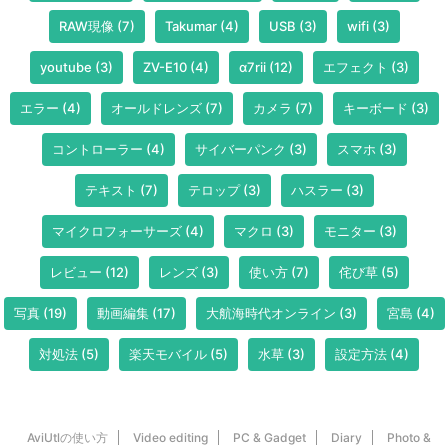
RAW現像
(7)
Takumar
(4)
USB
(3)
wifi
(3)
youtube
(3)
ZV-E10
(4)
α7rii
(12)
エフェクト
(3)
エラー
(4)
オールドレンズ
(7)
カメラ
(7)
キーボード
(3)
コントローラー
(4)
サイバーパンク
(3)
スマホ
(3)
テキスト
(7)
テロップ
(3)
ハスラー
(3)
マイクロフォーサーズ
(4)
マクロ
(3)
モニター
(3)
レビュー
(12)
レンズ
(3)
使い方
(7)
侘び草
(5)
写真
(19)
動画編集
(17)
大航海時代オンライン
(3)
宮島
(4)
対処法
(5)
楽天モバイル
(5)
水草
(3)
設定方法
(4)
AviUtlの使い方
Video editing
PC & Gadget
Diary
Photo &