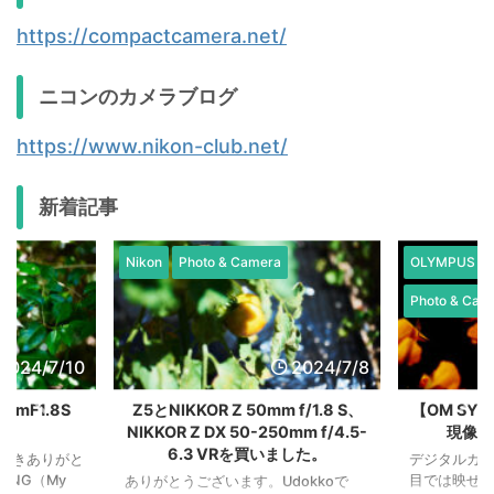
https://compactcamera.net/
ニコンのカメラブログ
https://www.nikon-club.net/
新着記事
Nikon
Photo & Camera
OLYMPUS / 
Photo & Cam
2024/7/10
2024/7/8
mF1.8S
Z5とNIKKOR Z 50mm f/1.8 S、
【OM SY
NIKKOR Z DX 50-250mm f/4.5-
現像で
6.3 VRを買いました。
だきありがと
デジタルカメ
MNG（My
目では映せ
ありがとうございます。Udokkoで