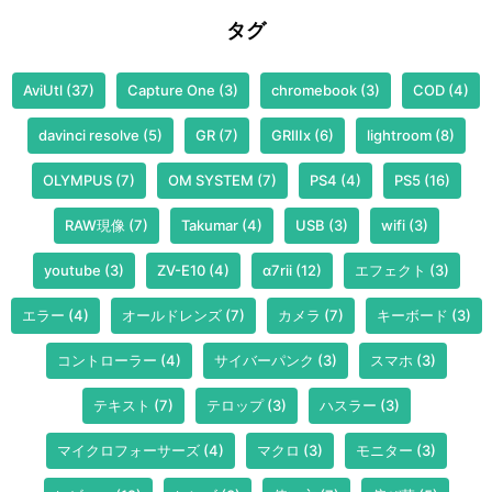
タグ
AviUtl
(37)
Capture One
(3)
chromebook
(3)
COD
(4)
davinci resolve
(5)
GR
(7)
GRⅢx
(6)
lightroom
(8)
OLYMPUS
(7)
OM SYSTEM
(7)
PS4
(4)
PS5
(16)
RAW現像
(7)
Takumar
(4)
USB
(3)
wifi
(3)
youtube
(3)
ZV-E10
(4)
α7rii
(12)
エフェクト
(3)
エラー
(4)
オールドレンズ
(7)
カメラ
(7)
キーボード
(3)
コントローラー
(4)
サイバーパンク
(3)
スマホ
(3)
テキスト
(7)
テロップ
(3)
ハスラー
(3)
マイクロフォーサーズ
(4)
マクロ
(3)
モニター
(3)