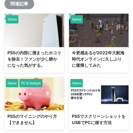
関連記事
Game
Game
PS5の内部に溜まったホコリ
今更感あるが2022年大航海
を除去！ファンが少し静か
時代オンラインに久しぶり
になった気がする。
に復帰してみた
Game
PC & Gadget
Game
PS5のマイニングのやり方
PS5でスクリーンショットを
【できません】
USBでPCに移す方法