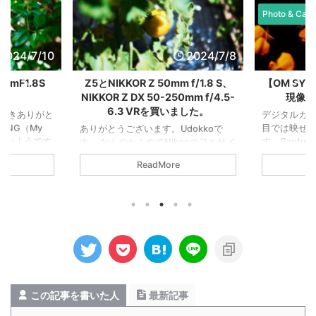
Photo & Camera
Photo & Cam
2024/7/8
2024/4/30
 f/1.8 S、
【OM SYSTEM】思い切ったRAW
【OM SYST
0mm f/4.5-
現像で大胆な世界観を。
12-40mm
ました。
デジタルカメラとRAW現像は人間の
目では映せない情報を見せてくれま
dokkoで
オリンパス、も
す。Capture Oneを使ってE-M5で撮
onのフルサイ
って牧場へ。
ったRAWデータを大胆に編集してみ
Nikonデビ
人がいるって
ReadMore
ました。 元の画像がこちら。 思い切
いいたしま
が綺麗な世
って振り切った画像がこちら。 これ
0mm f/1.8
す。 12-40
はこれでアリだなと思います。お次も
0mm f/4.5-
にも使えるの
元画像から。 大胆にいじるとこう。
50mmばっか
あなたも雑
良いな。お次も元画像から。 Capture
Sの評判がとて
それではま
Oneで振り切ってみるとこう。 人間
日常使いは
の目には映らない、正確には光の波長
イベントではや
を自分で選択できないけど、RAW現
Xモードで望
像ならあえて光の波長を制限すること
だろうという
で普段見えないものが見えてくる面白
んでい ...
この記事を書いた人
最新記事
さがあり ...