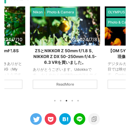
Nikon
Photo & Camera
OLYMPUS / 
Photo & Cam
2024/7/10
2024/7/8
mF1.8S
Z5とNIKKOR Z 50mm f/1.8 S、
【OM SY
NIKKOR Z DX 50-250mm f/4.5-
現像で
6.3 VRを買いました。
だきありがと
デジタルカメ
MNG（My
目では映せ
ありがとうございます。Udokkoで
が多いようです
す。Captur
す。 なんやかんやでNikonのフルサイ
と表現させて
ったRAWデ
ズ機、Z5を購入しました。Nikonデビ
ReadMore
はNikon
ました。 元
ューです。よろしくお願いいたしま
/1.8 Sです。
って振り切っ
す。 レンズはNIKKOR Z 50mm f/1.8
お写んぽして
はこれでア
SとNIKKOR Z DX 50-250mm f/4.5-
真を紹介した
元画像から。
6.3 VRの2本です。結局50mmばっか
フェンス。犬
良いな。お次も
り使うし、50mmF1.8Sの評判がとて
家から歩いて
Oneで振り
も良さそうだったので、日常使いは
口がありま
の目には映
50mm一本。子どものイベントではや
言うとワクワ
を自分で選択
はり望遠がいるので、DXモードで望
注意の注意書
像ならあえ