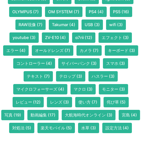
OLYMPUS
(7)
OM SYSTEM
(7)
PS4
(4)
PS5
(16)
RAW現像
(7)
Takumar
(4)
USB
(3)
wifi
(3)
youtube
(3)
ZV-E10
(4)
α7rii
(12)
エフェクト
(3)
エラー
(4)
オールドレンズ
(7)
カメラ
(7)
キーボード
(3)
コントローラー
(4)
サイバーパンク
(3)
スマホ
(3)
テキスト
(7)
テロップ
(3)
ハスラー
(3)
マイクロフォーサーズ
(4)
マクロ
(3)
モニター
(3)
レビュー
(12)
レンズ
(3)
使い方
(7)
侘び草
(5)
写真
(19)
動画編集
(17)
大航海時代オンライン
(3)
宮島
(4)
対処法
(5)
楽天モバイル
(5)
水草
(3)
設定方法
(4)