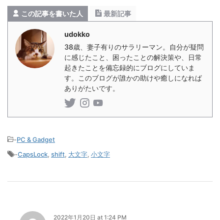
遠ズームを使うのが良いだろうという
感じます。夜
で普段見え
判断でした。 まだ手になじんでい ...
この記事を書いた人
最新記事
さがあり ...
udokko
38歳、妻子有りのサラリーマン。自分が疑問
に感じたこと、困ったことの解決策や、日常
起きたことを備忘録的にブログにしていま
す。このブログが誰かの助けや癒しになれば
ありがたいです。
-
PC & Gadget
-
CapsLock
,
shift
,
大文字
,
小文字
2022年1月20日 at 1:24 PM