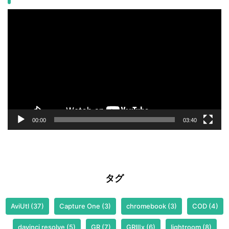
動
画
プ
レ
ー
ヤ
ー
00:00
03:40
タグ
AviUtl
(37)
Capture One
(3)
chromebook
(3)
COD
(4)
davinci resolve
(5)
GR
(7)
GRⅢx
(6)
lightroom
(8)