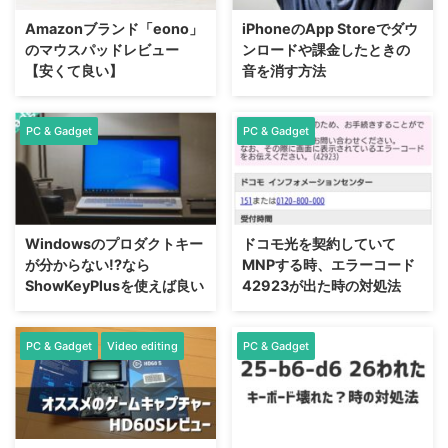
Amazonブランド「eono」
iPhoneのApp Storeでダウ
のマウスパッドレビュー
ンロードや課金したときの
【安くて良い】
音を消す方法
PC & Gadget
PC & Gadget
Windowsのプロダクトキー
ドコモ光を契約していて
が分からない!?なら
MNPする時、エラーコード
ShowKeyPlusを使えば良い
42923が出た時の対処法
PC & Gadget
Video editing
PC & Gadget