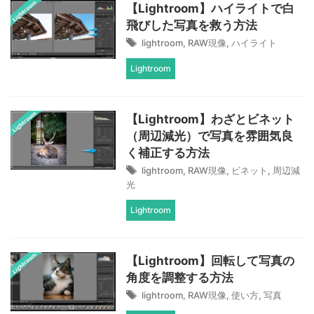
【Lightroom】ハイライトで白
飛びした写真を救う方法
lightroom
,
RAW現像
,
ハイライト
Lightroom
【Lightroom】わざとビネット
（周辺減光）で写真を雰囲気良
く補正する方法
lightroom
,
RAW現像
,
ビネット
,
周辺減
光
Lightroom
【Lightroom】回転して写真の
角度を調整する方法
lightroom
,
RAW現像
,
使い方
,
写真