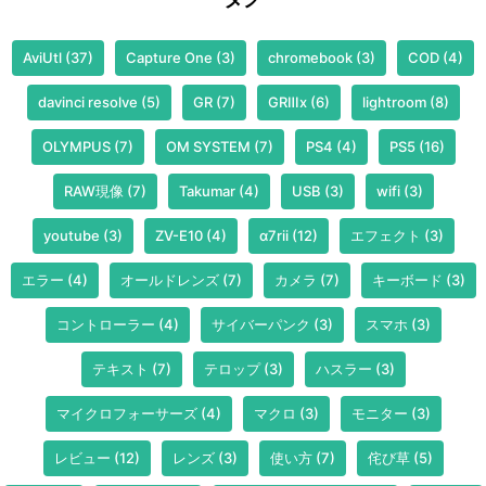
AviUtl
(37)
Capture One
(3)
chromebook
(3)
COD
(4)
davinci resolve
(5)
GR
(7)
GRⅢx
(6)
lightroom
(8)
OLYMPUS
(7)
OM SYSTEM
(7)
PS4
(4)
PS5
(16)
RAW現像
(7)
Takumar
(4)
USB
(3)
wifi
(3)
youtube
(3)
ZV-E10
(4)
α7rii
(12)
エフェクト
(3)
エラー
(4)
オールドレンズ
(7)
カメラ
(7)
キーボード
(3)
コントローラー
(4)
サイバーパンク
(3)
スマホ
(3)
テキスト
(7)
テロップ
(3)
ハスラー
(3)
マイクロフォーサーズ
(4)
マクロ
(3)
モニター
(3)
レビュー
(12)
レンズ
(3)
使い方
(7)
侘び草
(5)