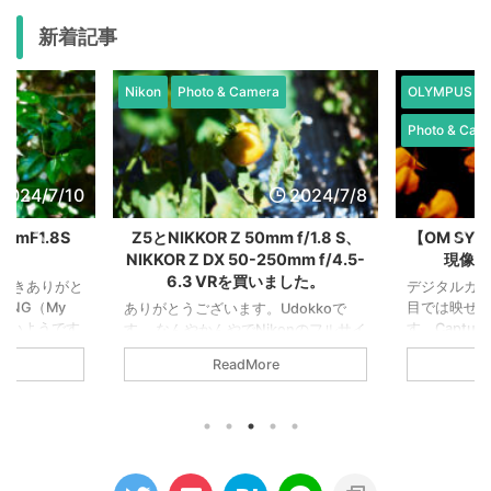
新着記事
OLYMPUS / OM SYSTEM
OLYMPUS / 
Photo & Camera
Photo & Cam
2024/7/8
2024/4/30
 f/1.8 S、
【OM SYSTEM】思い切ったRAW
【OM SYST
0mm f/4.5-
現像で大胆な世界観を。
12-40mm
ました。
デジタルカメラとRAW現像は人間の
目では映せない情報を見せてくれま
dokkoで
オリンパス、も
す。Capture Oneを使ってE-M5で撮
onのフルサイ
って牧場へ。
ったRAWデータを大胆に編集してみ
Nikonデビ
人がいるって
ReadMore
ました。 元の画像がこちら。 思い切
いいたしま
が綺麗な世
って振り切った画像がこちら。 これ
0mm f/1.8
す。 12-40
はこれでアリだなと思います。お次も
0mm f/4.5-
にも使えるの
元画像から。 大胆にいじるとこう。
50mmばっか
あなたも雑
良いな。お次も元画像から。 Capture
Sの評判がとて
それではま
Oneで振り切ってみるとこう。 人間
日常使いは