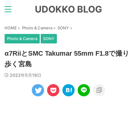
UDOKKO BLOG
HOME
>
Photo & Camera
>
SONY
>
Photo & Camera
SONY
α7RiiとSMC Takumar 55mm F1.8で撮り
歩く宮島
2022年5月19日