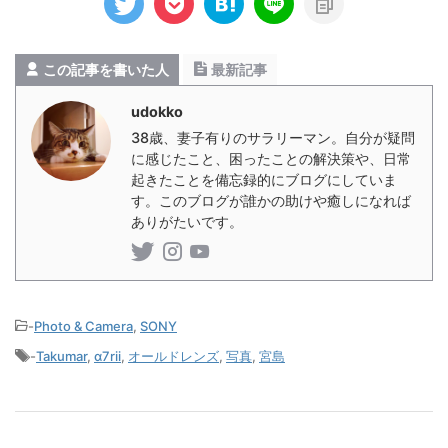
の目には映らない、正確には光の波長
イベントではや
を自分で選択できないけど、RAW現
Xモードで望
像ならあえて光の波長を制限すること
だろうという
で普段見えないものが見えてくる面白
んでい ...
この記事を書いた人
最新記事
さがあり ...
udokko
38歳、妻子有りのサラリーマン。自分が疑問
に感じたこと、困ったことの解決策や、日常
起きたことを備忘録的にブログにしていま
す。このブログが誰かの助けや癒しになれば
ありがたいです。
-
Photo & Camera
,
SONY
-
Takumar
,
α7rii
,
オールドレンズ
,
写真
,
宮島