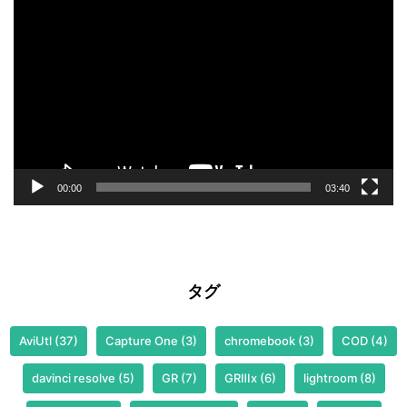
動
画
プ
レ
ー
ヤ
ー
00:00
03:40
タグ
AviUtl
(37)
Capture One
(3)
chromebook
(3)
COD
(4)
davinci resolve
(5)
GR
(7)
GRⅢx
(6)
lightroom
(8)