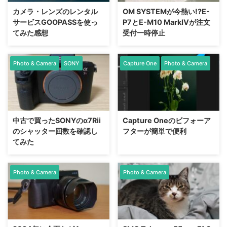
カメラ・レンズのレンタル
OM SYSTEMが今熱い!?E-
サービスGOOPASSを使っ
P7とE-M10 MarkⅣが注文
てみた感想
受付一時停止
Photo & Camera
SONY
Capture One
Photo & Camera
中古で買ったSONYのα7Rii
Capture Oneのビフォーア
のシャッター回数を確認し
フターが簡単で便利
てみた
Photo & Camera
Photo & Camera