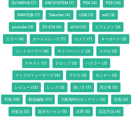
OLYMPUS
(7)
OM SYSTEM
(7)
PS4
(4)
PS5
(16)
RAW現像
(7)
Takumar
(4)
USB
(3)
wifi
(3)
youtube
(3)
ZV-E10
(4)
α7rii
(12)
エフェクト
(3)
エラー
(4)
オールドレンズ
(7)
カメラ
(7)
キーボード
(3)
コントローラー
(4)
サイバーパンク
(3)
スマホ
(3)
テキスト
(7)
テロップ
(3)
ハスラー
(3)
マイクロフォーサーズ
(4)
マクロ
(3)
モニター
(3)
レビュー
(12)
レンズ
(3)
使い方
(7)
侘び草
(5)
写真
(19)
動画編集
(17)
大航海時代オンライン
(3)
宮島
(4)
対処法
(5)
楽天モバイル
(5)
水草
(3)
設定方法
(4)