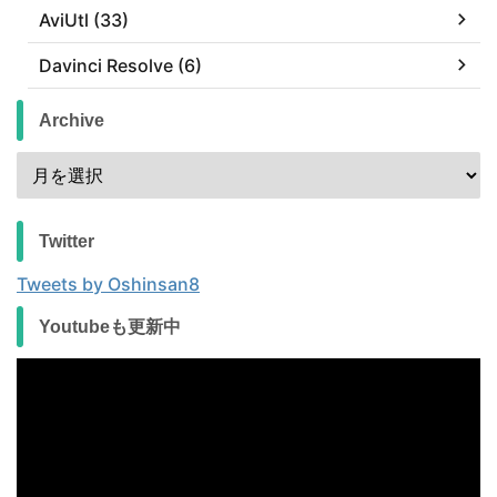
AviUtl (33)
Davinci Resolve (6)
Archive
Twitter
Tweets by Oshinsan8
Youtubeも更新中
動
画
プ
レ
ー
ヤ