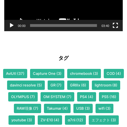
ー
00:00
03:40
タグ
AviUtl
(37)
Capture One
(3)
chromebook
(3)
COD
(4)
davinci resolve
(5)
GR
(7)
GRⅢx
(6)
lightroom
(8)
OLYMPUS
(7)
OM SYSTEM
(7)
PS4
(4)
PS5
(16)
RAW現像
(7)
Takumar
(4)
USB
(3)
wifi
(3)
youtube
(3)
ZV-E10
(4)
α7rii
(12)
エフェクト
(3)