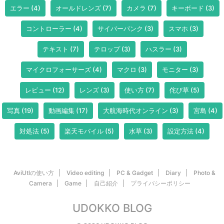
エラー
(4)
オールドレンズ
(7)
カメラ
(7)
キーボード
(3)
コントローラー
(4)
サイバーパンク
(3)
スマホ
(3)
テキスト
(7)
テロップ
(3)
ハスラー
(3)
マイクロフォーサーズ
(4)
マクロ
(3)
モニター
(3)
レビュー
(12)
レンズ
(3)
使い方
(7)
侘び草
(5)
写真
(19)
動画編集
(17)
大航海時代オンライン
(3)
宮島
(4)
対処法
(5)
楽天モバイル
(5)
水草
(3)
設定方法
(4)
AviUtlの使い方
Video editing
PC & Gadget
Diary
Photo &
Camera
Game
自己紹介
プライバシーポリシー
UDOKKO BLOG