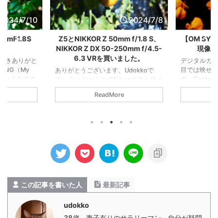
2024/7/10
2024/7/8
mF1.8S
Z5とNIKKOR Z 50mm f/1.8 S、
【OM SY
NIKKOR Z DX 50-250mm f/4.5-
現像で
6.3 VRを買いました。
だきありがと
デジタルカメ
MNG（My
目では映せ
ありがとうございます。Udokkoで
が多いようです
す。Captur
す。 なんやかんやでNikonのフルサイ
と表現させて
ったRAWデ
ズ機、Z5を購入しました。Nikonデビ
ReadMore
はNikon
ました。 元
ューです。よろしくお願いいたしま
/1.8 Sです。
って振り切っ
す。 レンズはNIKKOR Z 50mm f/1.8
お写んぽして
はこれでア
SとNIKKOR Z DX 50-250mm f/4.5-
真を紹介した
元画像から。
6.3 VRの2本です。結局50mmばっか
フェンス。犬
良いな。お次も
り使うし、50mmF1.8Sの評判がとて
家から歩いて
Oneで振り
も良さそうだったので、日常使いは
口がありま
の目には映
50mm一本。子どものイベントではや
言うとワクワ
を自分で選択
はり望遠がいるので、DXモードで望
注意の注意書
像ならあえ
遠ズームを使うのが良いだろうという
感じます。夜
で普段見え
判断でした。 まだ手になじんでい ...
この記事を書いた人
最新記事
さがあり ...
udokko
38歳、妻子有りのサラリーマン。自分が疑問