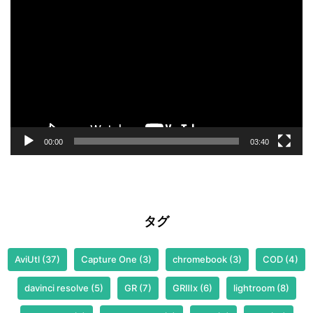
画
プ
レ
ー
ヤ
ー
00:00
03:40
タグ
AviUtl
(37)
Capture One
(3)
chromebook
(3)
COD
(4)
davinci resolve
(5)
GR
(7)
GRⅢx
(6)
lightroom
(8)