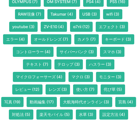
OLYMPUS
(7)
OM SYSTEM
(7)
PS4
(4)
PS5
(16)
RAW現像
(7)
Takumar
(4)
USB
(3)
wifi
(3)
youtube
(3)
ZV-E10
(4)
α7rii
(12)
エフェクト
(3)
エラー
(4)
オールドレンズ
(7)
カメラ
(7)
キーボード
(3)
コントローラー
(4)
サイバーパンク
(3)
スマホ
(3)
テキスト
(7)
テロップ
(3)
ハスラー
(3)
マイクロフォーサーズ
(4)
マクロ
(3)
モニター
(3)
レビュー
(12)
レンズ
(3)
使い方
(7)
侘び草
(5)
写真
(19)
動画編集
(17)
大航海時代オンライン
(3)
宮島
(4)
対処法
(5)
楽天モバイル
(5)
水草
(3)
設定方法
(4)