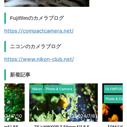
Fujifilmのカメラブログ
https://compactcamera.net/
ニコンのカメラブログ
https://www.nikon-club.net/
新着記事
Nikon
Photo & Camera
OLYMPUS / 
Photo & Cam
2024/7/10
2024/7/8
mF1.8S
Z5とNIKKOR Z 50mm f/1.8 S、
【OM SY