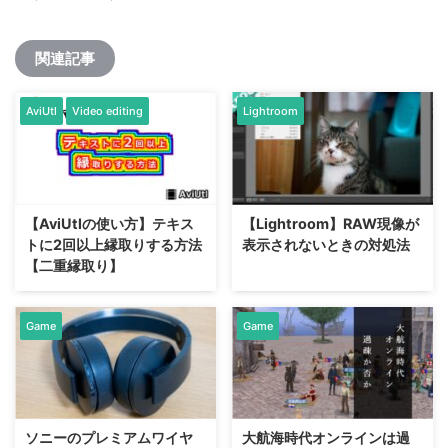
関連記事
AviUtl
Video editing
Lightroom
【AviUtlの使い方】テキス
【Lightroom】RAW現像が
トに2回以上縁取りする方法
表示されないときの対処法
【二重縁取り】
Game
Game
ソニーのプレミアムワイヤ
大航海時代オンラインは過