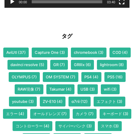
00:00
03:40
タグ
AviUtl
(37)
Capture One
(3)
chromebook
(3)
COD
(4)
davinci resolve
(5)
GR
(7)
GRⅢx
(6)
lightroom
(8)
OLYMPUS
(7)
OM SYSTEM
(7)
PS4
(4)
PS5
(16)
RAW現像
(7)
Takumar
(4)
USB
(3)
wifi
(3)
youtube
(3)
ZV-E10
(4)
α7rii
(12)
エフェクト
(3)
エラー
(4)
オールドレンズ
(7)
カメラ
(7)
キーボード
(3)
コントローラー
(4)
サイバーパンク
(3)
スマホ
(3)