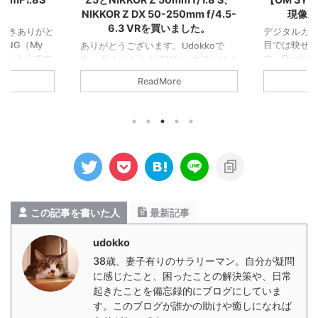
NIKKOR Z DX 50-250mm f/4.5-
現像で
6.3 VRを買いました。
だきありがと
デジタルカメ
MNG（My
目では映せ
ありがとうございます。Udokkoで
が多いようです
す。Captur
す。 なんやかんやでNikonのフルサイ
と表現させて
ったRAWデ
ズ機、Z5を購入しました。Nikonデビ
ReadMore
はNikon
ました。 元
ューです。よろしくお願いいたしま
/1.8 Sです。
って振り切っ
す。 レンズはNIKKOR Z 50mm f/1.8
お写んぽして
はこれでア
SとNIKKOR Z DX 50-250mm f/4.5-
真を紹介した
元画像から。
6.3 VRの2本です。結局50mmばっか
フェンス。犬
良いな。お次も
り使うし、50mmF1.8Sの評判がとて
家から歩いて
Oneで振り
も良さそうだったので、日常使いは
口がありま
の目には映
50mm一本。子どものイベントではや
言うとワクワ
を自分で選択
はり望遠がいるので、DXモードで望
注意の注意書
像ならあえ
遠ズームを使うのが良いだろうという
感じます。夜
で普段見え
判断でした。 まだ手になじんでい ...
この記事を書いた人
最新記事
さがあり ...
udokko
38歳、妻子有りのサラリーマン。自分が疑問
に感じたこと、困ったことの解決策や、日常
起きたことを備忘録的にブログにしていま
す。このブログが誰かの助けや癒しになれば