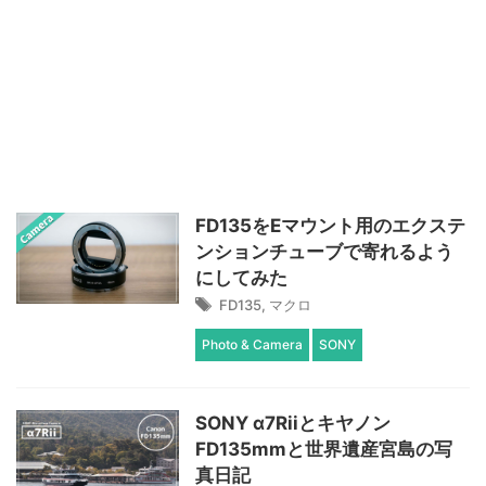
FD135をEマウント用のエクステ
ンションチューブで寄れるよう
にしてみた
FD135
,
マクロ
Photo & Camera
SONY
SONY α7Riiとキヤノン
FD135mmと世界遺産宮島の写
真日記