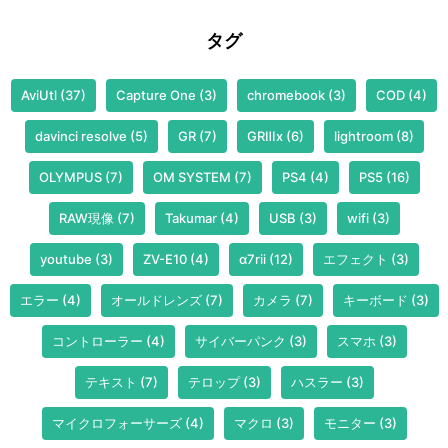
タグ
AviUtl
(37)
Capture One
(3)
chromebook
(3)
COD
(4)
davinci resolve
(5)
GR
(7)
GRⅢx
(6)
lightroom
(8)
OLYMPUS
(7)
OM SYSTEM
(7)
PS4
(4)
PS5
(16)
RAW現像
(7)
Takumar
(4)
USB
(3)
wifi
(3)
youtube
(3)
ZV-E10
(4)
α7rii
(12)
エフェクト
(3)
エラー
(4)
オールドレンズ
(7)
カメラ
(7)
キーボード
(3)
コントローラー
(4)
サイバーパンク
(3)
スマホ
(3)
テキスト
(7)
テロップ
(3)
ハスラー
(3)
マイクロフォーサーズ
(4)
マクロ
(3)
モニター
(3)