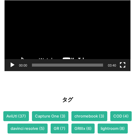
動
画
プ
レ
ー
ヤ
ー
00:00
03:40
タグ
AviUtl
(37)
Capture One
(3)
chromebook
(3)
COD
(4)
davinci resolve
(5)
GR
(7)
GRⅢx
(6)
lightroom
(8)