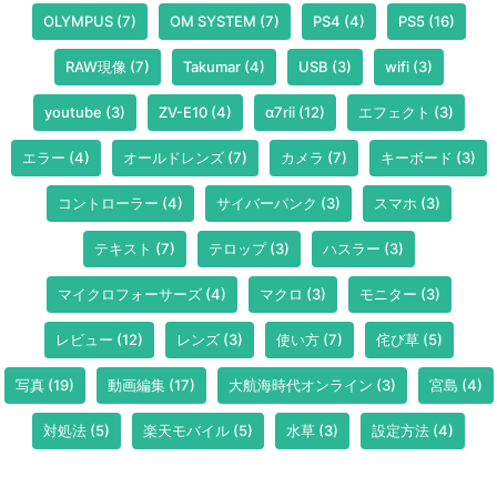
OLYMPUS
(7)
OM SYSTEM
(7)
PS4
(4)
PS5
(16)
RAW現像
(7)
Takumar
(4)
USB
(3)
wifi
(3)
youtube
(3)
ZV-E10
(4)
α7rii
(12)
エフェクト
(3)
エラー
(4)
オールドレンズ
(7)
カメラ
(7)
キーボード
(3)
コントローラー
(4)
サイバーパンク
(3)
スマホ
(3)
テキスト
(7)
テロップ
(3)
ハスラー
(3)
マイクロフォーサーズ
(4)
マクロ
(3)
モニター
(3)
レビュー
(12)
レンズ
(3)
使い方
(7)
侘び草
(5)
写真
(19)
動画編集
(17)
大航海時代オンライン
(3)
宮島
(4)
対処法
(5)
楽天モバイル
(5)
水草
(3)
設定方法
(4)