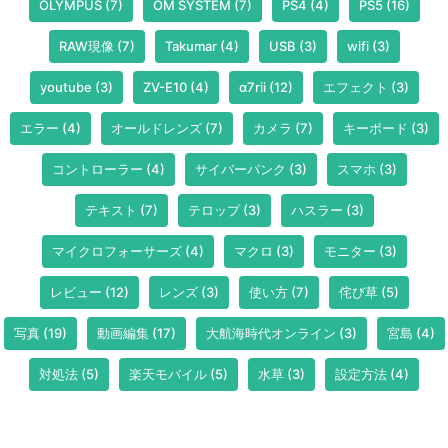
OLYMPUS
(7)
OM SYSTEM
(7)
PS4
(4)
PS5
(16)
RAW現像
(7)
Takumar
(4)
USB
(3)
wifi
(3)
youtube
(3)
ZV-E10
(4)
α7rii
(12)
エフェクト
(3)
エラー
(4)
オールドレンズ
(7)
カメラ
(7)
キーボード
(3)
コントローラー
(4)
サイバーパンク
(3)
スマホ
(3)
テキスト
(7)
テロップ
(3)
ハスラー
(3)
マイクロフォーサーズ
(4)
マクロ
(3)
モニター
(3)
レビュー
(12)
レンズ
(3)
使い方
(7)
侘び草
(5)
写真
(19)
動画編集
(17)
大航海時代オンライン
(3)
宮島
(4)
対処法
(5)
楽天モバイル
(5)
水草
(3)
設定方法
(4)