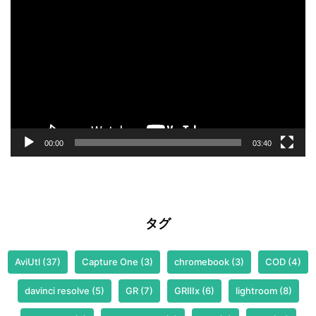
画
プ
レ
ー
ヤ
ー
00:00
03:40
タグ
AviUtl
(37)
Capture One
(3)
chromebook
(3)
COD
(4)
davinci resolve
(5)
GR
(7)
GRⅢx
(6)
lightroom
(8)