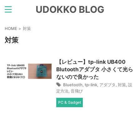
UDOKKO BLOG
HOME
>
対策
対策
【レビュー】tp-link UB400
Blutoothアダプタ 小さくて光ら
ないので良かった
Bluetooth
,
tp-link
,
アダプタ
,
対策
,
設
定方法
,
音飛び
PC & Gadget