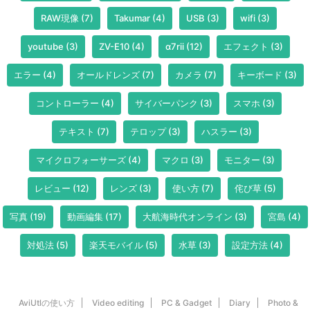
RAW現像
(7)
Takumar
(4)
USB
(3)
wifi
(3)
youtube
(3)
ZV-E10
(4)
α7rii
(12)
エフェクト
(3)
エラー
(4)
オールドレンズ
(7)
カメラ
(7)
キーボード
(3)
コントローラー
(4)
サイバーパンク
(3)
スマホ
(3)
テキスト
(7)
テロップ
(3)
ハスラー
(3)
マイクロフォーサーズ
(4)
マクロ
(3)
モニター
(3)
レビュー
(12)
レンズ
(3)
使い方
(7)
侘び草
(5)
写真
(19)
動画編集
(17)
大航海時代オンライン
(3)
宮島
(4)
対処法
(5)
楽天モバイル
(5)
水草
(3)
設定方法
(4)
AviUtlの使い方
Video editing
PC & Gadget
Diary
Photo &