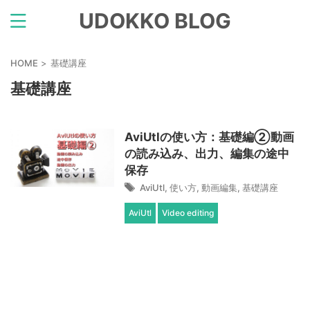
UDOKKO BLOG
HOME
>
基礎講座
基礎講座
AviUtlの使い方：基礎編②動画
の読み込み、出力、編集の途中
保存
AviUtl
,
使い方
,
動画編集
,
基礎講座
AviUtl
Video editing