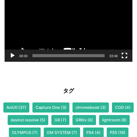
プ
レ
ー
ヤ
ー
00:00
03:40
タグ
AviUtl
(37)
Capture One
(3)
chromebook
(3)
COD
(4)
davinci resolve
(5)
GR
(7)
GRⅢx
(6)
lightroom
(8)
OLYMPUS
(7)
OM SYSTEM
(7)
PS4
(4)
PS5
(16)