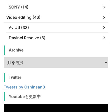
SONY (14)
Video editing (46)
AviUtl (33)
Davinci Resolve (6)
Archive
Twitter
Tweets by Oshinsan8
Youtubeも更新中
動
画