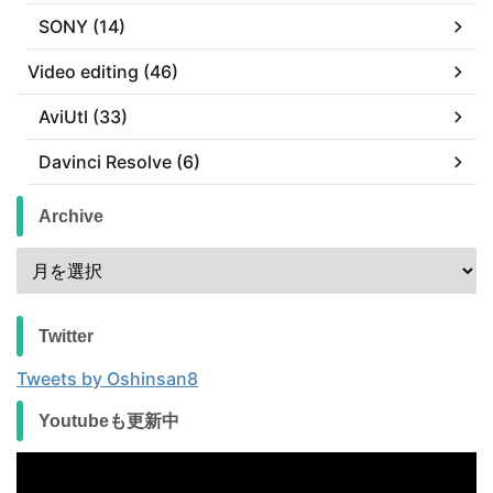
SONY (14)
Video editing (46)
AviUtl (33)
Davinci Resolve (6)
Archive
Twitter
Tweets by Oshinsan8
Youtubeも更新中
動
画