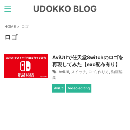
UDOKKO BLOG
HOME
>
ロゴ
ロゴ
AviUtlで任天堂Switchのロゴを
再現してみた【exo配布有り】
AviUtl
,
スイッチ
,
ロゴ
,
作り方
,
動画編
集
AviUtl
Video editing