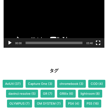
プ
レ
ー
ヤ
ー
00:00
03:40
タグ
AviUtl
(37)
Capture One
(3)
chromebook
(3)
COD
(4)
davinci resolve
(5)
GR
(7)
GRⅢx
(6)
lightroom
(8)
OLYMPUS
(7)
OM SYSTEM
(7)
PS4
(4)
PS5
(16)