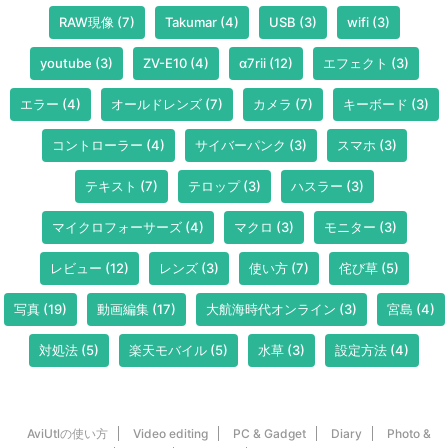
RAW現像
(7)
Takumar
(4)
USB
(3)
wifi
(3)
youtube
(3)
ZV-E10
(4)
α7rii
(12)
エフェクト
(3)
エラー
(4)
オールドレンズ
(7)
カメラ
(7)
キーボード
(3)
コントローラー
(4)
サイバーパンク
(3)
スマホ
(3)
テキスト
(7)
テロップ
(3)
ハスラー
(3)
マイクロフォーサーズ
(4)
マクロ
(3)
モニター
(3)
レビュー
(12)
レンズ
(3)
使い方
(7)
侘び草
(5)
写真
(19)
動画編集
(17)
大航海時代オンライン
(3)
宮島
(4)
対処法
(5)
楽天モバイル
(5)
水草
(3)
設定方法
(4)
AviUtlの使い方
Video editing
PC & Gadget
Diary
Photo &