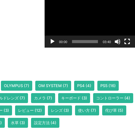
画
プ
レ
ー
ヤ
ー
00:00
03:40
OLYMPUS
(7)
OM SYSTEM
(7)
PS4
(4)
PS5
(16)
ルドレンズ
(7)
カメラ
(7)
キーボード
(3)
コントローラー
(4)
ー
(3)
レビュー
(12)
レンズ
(3)
使い方
(7)
侘び草
(5)
)
水草
(3)
設定方法
(4)