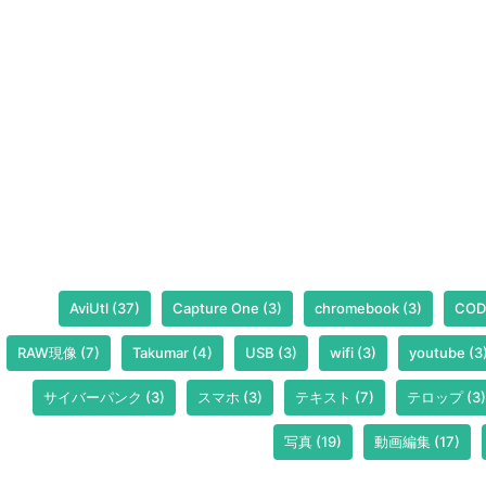
AviUtl
(37)
Capture One
(3)
chromebook
(3)
COD
RAW現像
(7)
Takumar
(4)
USB
(3)
wifi
(3)
youtube
(3
サイバーパンク
(3)
スマホ
(3)
テキスト
(7)
テロップ
(3)
写真
(19)
動画編集
(17)