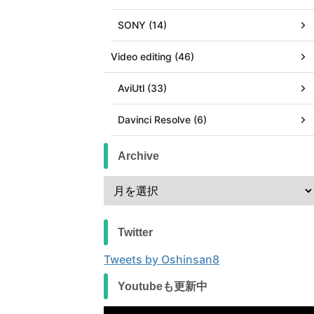
SONY (14)
Video editing (46)
AviUtl (33)
Davinci Resolve (6)
Archive
Twitter
Tweets by Oshinsan8
Youtubeも更新中
動