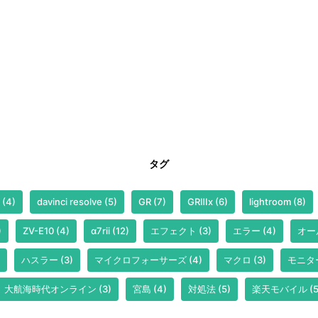
タグ
(4)
davinci resolve
(5)
GR
(7)
GRⅢx
(6)
lightroom
(8)
)
ZV-E10
(4)
α7rii
(12)
エフェクト
(3)
エラー
(4)
オー
ハスラー
(3)
マイクロフォーサーズ
(4)
マクロ
(3)
モニタ
大航海時代オンライン
(3)
宮島
(4)
対処法
(5)
楽天モバイル
(5