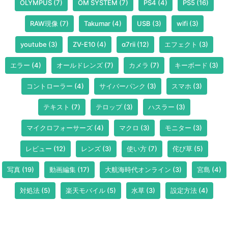
OLYMPUS
(7)
OM SYSTEM
(7)
PS4
(4)
PS5
(16)
RAW現像
(7)
Takumar
(4)
USB
(3)
wifi
(3)
youtube
(3)
ZV-E10
(4)
α7rii
(12)
エフェクト
(3)
エラー
(4)
オールドレンズ
(7)
カメラ
(7)
キーボード
(3)
コントローラー
(4)
サイバーパンク
(3)
スマホ
(3)
テキスト
(7)
テロップ
(3)
ハスラー
(3)
マイクロフォーサーズ
(4)
マクロ
(3)
モニター
(3)
レビュー
(12)
レンズ
(3)
使い方
(7)
侘び草
(5)
写真
(19)
動画編集
(17)
大航海時代オンライン
(3)
宮島
(4)
対処法
(5)
楽天モバイル
(5)
水草
(3)
設定方法
(4)