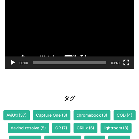
画
プ
レ
ー
ヤ
ー
00:00
03:40
タグ
AviUtl
(37)
Capture One
(3)
chromebook
(3)
COD
(4)
davinci resolve
(5)
GR
(7)
GRⅢx
(6)
lightroom
(8)