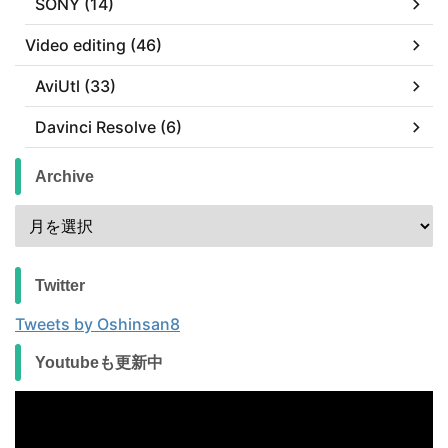
SONY (14)
Video editing (46)
AviUtl (33)
Davinci Resolve (6)
Archive
Twitter
Tweets by Oshinsan8
Youtubeも更新中
動
画
プ