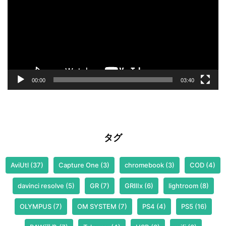
レ
ー
ヤ
ー
00:00
03:40
タグ
AviUtl
(37)
Capture One
(3)
chromebook
(3)
COD
(4)
davinci resolve
(5)
GR
(7)
GRⅢx
(6)
lightroom
(8)
OLYMPUS
(7)
OM SYSTEM
(7)
PS4
(4)
PS5
(16)