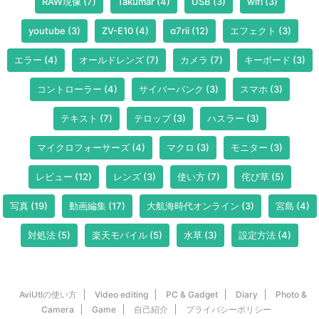
RAW現像
(7)
Takumar
(4)
USB
(3)
wifi
(3)
youtube
(3)
ZV-E10
(4)
α7rii
(12)
エフェクト
(3)
エラー
(4)
オールドレンズ
(7)
カメラ
(7)
キーボード
(3)
コントローラー
(4)
サイバーパンク
(3)
スマホ
(3)
テキスト
(7)
テロップ
(3)
ハスラー
(3)
マイクロフォーサーズ
(4)
マクロ
(3)
モニター
(3)
レビュー
(12)
レンズ
(3)
使い方
(7)
侘び草
(5)
写真
(19)
動画編集
(17)
大航海時代オンライン
(3)
宮島
(4)
対処法
(5)
楽天モバイル
(5)
水草
(3)
設定方法
(4)
AviUtlの使い方
Video editing
PC & Gadget
Diary
Photo &
Camera
Game
自己紹介
プライバシーポリシー